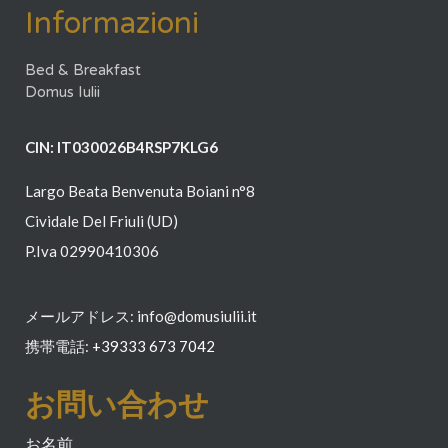
Informazioni
Bed & Breakfast
Domus Iulii
CIN: IT030026B4RSP7KLG6
Largo Beata Benvenuta Boiani n°8
Cividale Del Friuli (UD)
P.Iva 02990410306
メールアドレス: info@domusiulii.it
携帯電話:
+39
333 673 7042
お問い合わせ
お名前