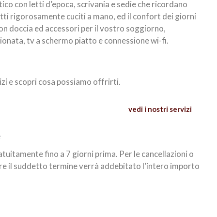
co con letti d’epoca, scrivania e sedie che ricordano
etti rigorosamente cuciti a mano, ed il confort dei giorni
con doccia ed accessori per il vostro soggiorno,
ionata, tv a schermo piatto e connessione wi-fi.
izi e scopri cosa possiamo offrirti.
vedi i nostri servizi
e
ratuitamente fino a 7 giorni prima. Per le cancellazioni o
e il suddetto termine verrà addebitato l’intero importo