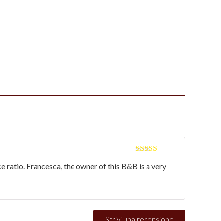
5段階中
5
の
ce ratio. Francesca, the owner of this B&B is a very
評価
Scrivi una recensione