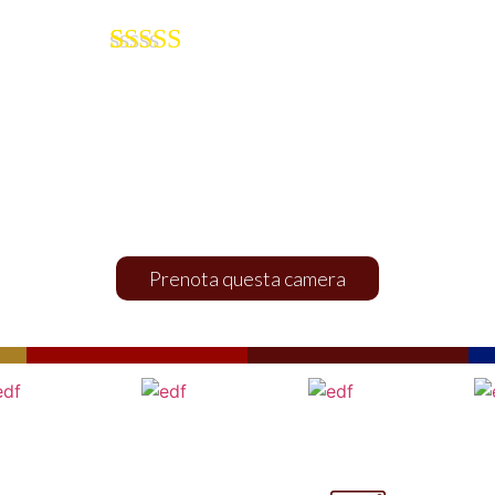
(
1
件のレビュー)
イエロールー
1
件の利用者
評価に基づ
ム
く5段階評
価のうち、
5.00
点
CAMERA DOPPIA
Prenota questa camera