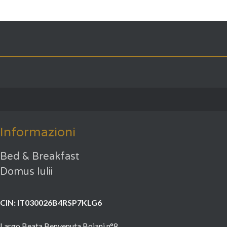
Informazioni
Bed & Breakfast
Domus Iulii
CIN: IT030026B4RSP7KLG6
Largo Beata Benvenuta Boiani n°8