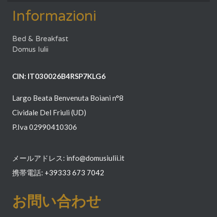
Informazioni
Bed & Breakfast
Domus Iulii
CIN: IT030026B4RSP7KLG6
Largo Beata Benvenuta Boiani n°8
Cividale Del Friuli (UD)
P.Iva 02990410306
メールアドレス: info@domusiulii.it
携帯電話:
+39
333 673 7042
お問い合わせ