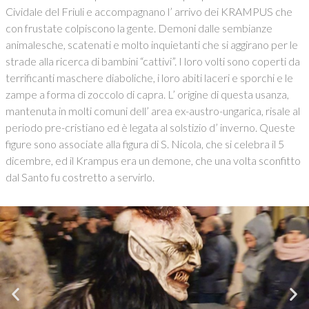
Cividale del Friuli e accompagnano l’ arrivo dei KRAMPUS che
con frustate colpiscono la gente. Demoni dalle sembianze
animalesche, scatenati e molto inquietanti che si aggirano per le
strade alla ricerca di bambini “cattivi”. I loro volti sono coperti da
terrificanti maschere diaboliche, i loro abiti laceri e sporchi e le
zampe a forma di zoccolo di capra. L’ origine di questa usanza,
mantenuta in molti comuni dell’ area ex-austro-ungarica, risale al
periodo pre-cristiano ed è legata al solstizio d’ inverno. Queste
figure sono associate alla figura di S. Nicola, che si celebra il 5
dicembre, ed il Krampus era un demone, che una volta sconfitto
dal Santo fu costretto a servirlo.