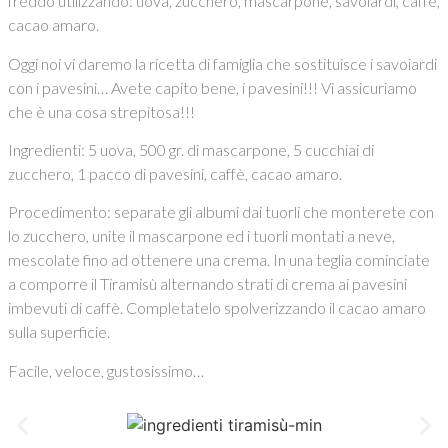
freddo utilizzando: uova, zucchero, mascarpone, savoiardi, caffè,
cacao amaro.
Oggi noi vi daremo la ricetta di famiglia che sostituisce i savoiardi
con i pavesini… Avete capito bene, i pavesini!!! Vi assicuriamo
che è una cosa strepitosa!!!
Ingredienti: 5 uova, 500 gr. di mascarpone, 5 cucchiai di
zucchero, 1 pacco di pavesini, caffè, cacao amaro.
Procedimento: separate gli albumi dai tuorli che monterete con
lo zucchero, unite il mascarpone ed i tuorli montati a neve,
mescolate fino ad ottenere una crema. In una teglia cominciate
a comporre il Tiramisù alternando strati di crema ai pavesini
imbevuti di caffè. Completatelo spolverizzando il cacao amaro
sulla superficie.
Facile, veloce, gustosissimo…