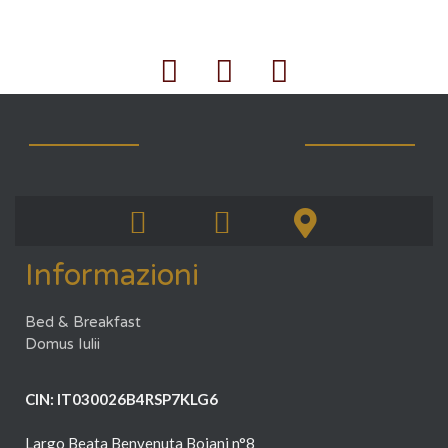
Informazioni
Bed & Breakfast
Domus Iulii
CIN: IT030026B4RSP7KLG6
Largo Beata Benvenuta Boiani n°8