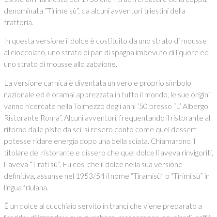
denominata “Tirime sù”, da alcuni avventori triestini della
trattoria.
In questa versione il dolce è costituito da uno strato di mousse
al cioccolato, uno strato di pan di spagna imbevuto di liquore ed
uno strato di mousse allo zabaione.
La versione carnica è diventata un vero e proprio simbolo
nazionale ed è oramai apprezzata in tutto il mondo, le sue origini
vanno ricercate nella Tolmezzo degli anni ’50 presso “L’ Albergo
Ristorante Roma”. Alcuni avventori, frequentando il ristorante al
ritorno dalle piste da sci, si resero conto come quel dessert
potesse ridare energia dopo una bella sciata. Chiamarono il
titolare del ristorante e dissero che quel dolce li aveva rinvigoriti,
li aveva “Tirati sù”. Fu così che il dolce nella sua versione
definitiva, assunse nel 1953/54 il nome “Tiramisù” o “Tirimi sù” in
lingua friulana.
È un dolce al cucchiaio servito in tranci che viene preparato a