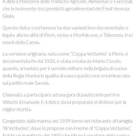
A dirlo il Ministero delle Politiche Agricole, Alimentari e Forestali,
che lo ha inserito tra i prodotti agroalimentari del Friuli Venezia
Giulia.
Questo dolce così famoso ha due varianti ben documentate e
legate alla località di Pieris, vicino a Monfalcone, e Tolmezzo, tra i
monti della Carnia.
La versione originaria, nata come “Coppa Vetturino” a Pieris, è
documentata fin dal 1935, è stata creata da Mario Cosolo,
quando, arruolato per il servizio militare nella brigata di cucina
della Regia Marina in qualità di cuoco pasticcere era imbarcato
sul panfilo reale Savoia.
Chiamato a partecipare ad una gara di pasticceria per il re
Vittorio Emanuele II, il dolce da lui preparato si distinse per la
miglior ricetta.
Congedato dalla marina, nel 1939 tornò nel ristorante di famiglia,
“Al Vetturino”, dove lo propose con il nome di “Coppa Vetturino”.
Esiste un manifesto del 1950 che ritrae il creatore della coppa,