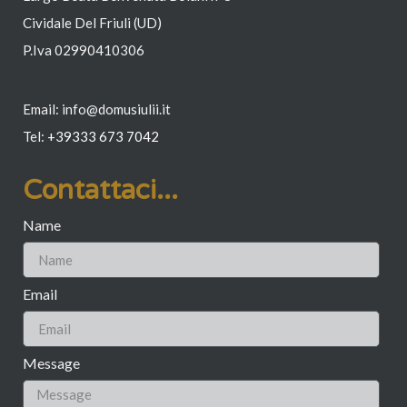
Cividale Del Friuli (UD)
P.Iva 02990410306
Email: info@domusiulii.it
Tel:
+39
333 673 7042
Contattaci...
Name
Email
Message