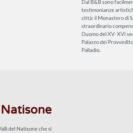
Dal B&B sono facilmente
testimonianze artistic
città: il Monastero di 
straordinario compendi
Duomo del XV- XVI seco
Palazzo dei Provveditor
Palladio.
l Natisone
Valli del Natisone che si