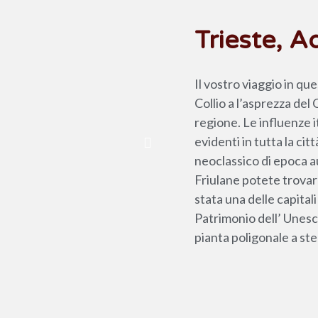
Trieste, A
Il vostro viaggio in qu
Collio a l’asprezza del
regione. Le influenze 
evidenti in tutta la cit
neoclassico di epoca au
Friulane potete trovar
stata una delle capital
Patrimonio dell’ Unes
pianta poligonale a ste