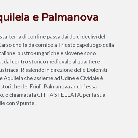
quileia e Palmanova
esta
terra di confine passa dai dolci declivi del
 Carso che fa da cornice a Trieste capoluogo della
italiane, austro-ungariche e slovene sono
tà, dal centro storico medievale al quartiere
striaca. Risalendo in direzione delle Dolomiti
e Aquileia che assieme ad Udine e Cividale è
i storiche del Friuli. Palmanova anch ‘ essa
co, è chiamata la CITTA STELLATA, per la sua
lle con 9 punte.