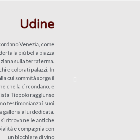
Udine
icordano Venezia, come
erta la più bella piazza
ziana sulla terraferma.
hi e colorati palazzi. In
alla cui sommità sorge il
ne che la circondano, e
tista Tiepolo raggiunse
ono testimonianza i suoi
 galleria a lui dedicata.
si ritrova nelle antiche
ivialità e compagnia con
un bicchiere di vino