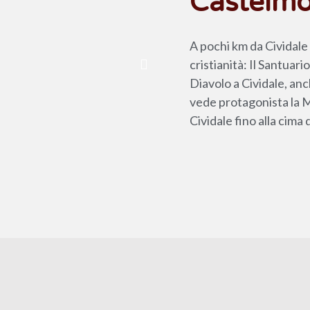
Castelm
A pochi km da Cividale 
cristianità: Il Santuar
Diavolo a Cividale, an
vede protagonista la M
Cividale fino alla cima