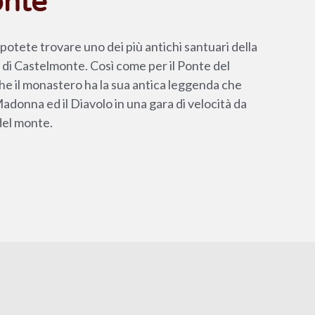
onte
potete trovare uno dei più antichi santuari della
io di Castelmonte. Così come per il Ponte del
che il monastero ha la sua antica leggenda che
adonna ed il Diavolo in una gara di velocità da
 del monte.