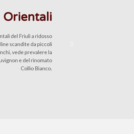
i Orientali
ali del Friuli a ridosso
line scandite da piccoli
anchi, vede prevalere la
auvignon e del rinomato
Collio Bianco.