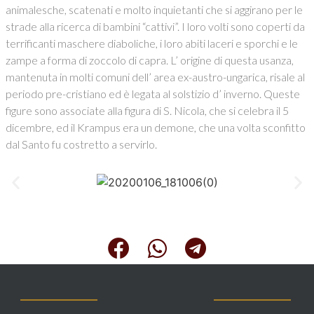
animalesche, scatenati e molto inquietanti che si aggirano per le
strade alla ricerca di bambini “cattivi”. I loro volti sono coperti da
terrificanti maschere diaboliche, i loro abiti laceri e sporchi e le
zampe a forma di zoccolo di capra. L’ origine di questa usanza,
mantenuta in molti comuni dell’ area ex-austro-ungarica, risale al
periodo pre-cristiano ed è legata al solstizio d’ inverno. Queste
figure sono associate alla figura di S. Nicola, che si celebra il 5
dicembre, ed il Krampus era un demone, che una volta sconfitto
dal Santo fu costretto a servirlo.