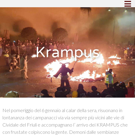
Krampus
Nel pomeriggio del 6 gennaio al calar della sera, risuonano in
lontananza dei campanacci via via sempre più vicini alle vie di
Cividale del Friuli e accompagnano l’ arrivo dei KRAMPUS che
con frustate colpiscono la gente. Demoni dalle sembianze