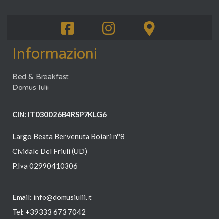
Informazioni
Bed & Breakfast
Domus Iulii
CIN: IT030026B4RSP7KLG6
Largo Beata Benvenuta Boiani n°8
Cividale Del Friuli (UD)
P.Iva 02990410306
Email: info@domusiulii.it
Tel:
+39
333 673 7042