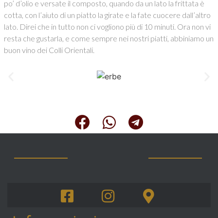
po’ d’olio e versate il composto, quando da un lato la frittata è
cotta, con l’aiuto di un piatto la girate e la fate cuocere dall’altro
lato. Direi che in tutto non ci vogliono più di 10 minuti. Ora non vi
resta che gustarla, e come sempre nei nostri piatti, abbiniamo un
buon vino dei Colli Orientali.