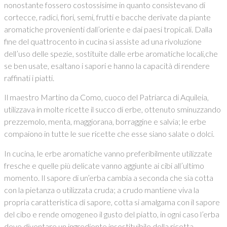
nonostante fossero costossisime in quanto consistevano di
cortecce, radici, fiori, semi, frutti e bacche derivate da piante
aromatiche provenienti dall’oriente e dai paesi tropicali. Dalla
fine del quattrocento in cucina si assiste ad una rivoluzione
dell’uso delle spezie, sostituite dalle erbe aromatiche locali,che
se ben usate, esaltano i sapori e hanno la capacità di rendere
raffinati i piatti.
Il maestro Martino da Como, cuoco del Patriarca di Aquileia,
utilizzava in molte ricette il succo di erbe, ottenuto sminuzzando
prezzemolo, menta, maggiorana, borraggine e salvia; le erbe
compaiono in tutte le sue ricette che esse siano salate o dolci.
In cucina, le erbe aromatiche vanno preferibilmente utilizzate
fresche e quelle più delicate vanno aggiunte ai cibi all’ultimo
momento. Il sapore di un’erba cambia a seconda che sia cotta
con la pietanza o utilizzata cruda; a crudo mantiene viva la
propria caratteristica di sapore, cotta si amalgama con il sapore
del cibo e rende omogeneo il gusto del piatto, in ogni caso l’erba
deve diventare un ingrediente insostituibile della ricetta.