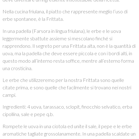
Nella cucina friulana, il piatto che rappresente meglio l’uso di
erbe spontanee, è la Frittata.
In una padella (Farsora in lingua friulana), le erbe e le uova
leggermente sbattute assieme si mescolano finché si
rapprendono. Il segreto per una Frittata alta, non è la quantità di
uova, ma la padella che deve essere piccola e con i bordi alti, in
questo modo all’interno resta soffice, mentre all’esterno forma
una crosticina.
Le erbe che utilizzeremo per la nostra Frittata sono quelle
citate prima, e sono quelle che facilmente si trovano nei nostri
campi.
Ingredienti: 4 uova, tarassaco, sclopit, finocchio selvatico, erba
cipollina, sale e pepe q.b.
Rompete le uova in una ciotola ed unite il sale, il pepe e le erbe
aromatiche tagliate grossolanamente. In una padella scaldate un