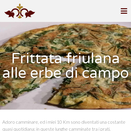
Frittata friulana
alle erbe di campo
Adoro camminare, ed i miei 10 Km sono diventati una costante
quasi quotidiana; in queste lunghe camminate tra i prati,