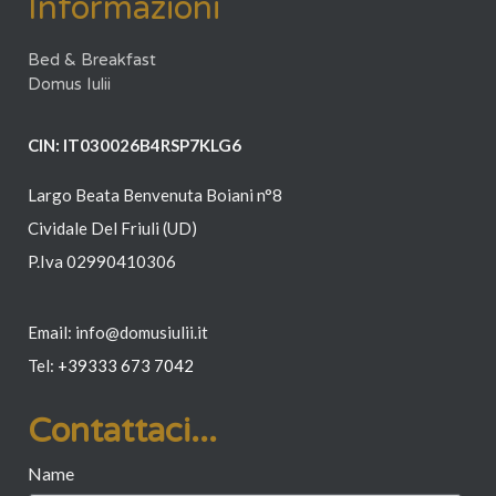
Informazioni
Bed & Breakfast
Domus Iulii
CIN: IT030026B4RSP7KLG6
Largo Beata Benvenuta Boiani n°8
Cividale Del Friuli (UD)
P.Iva 02990410306
Email: info@domusiulii.it
Tel:
+39
333 673 7042
Contattaci...
Name