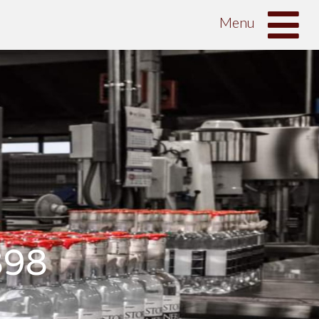
Menu
898