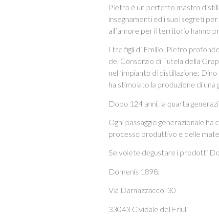
Pietro è un perfetto mastro distilla
insegnamenti ed i suoi segreti per
all’amore per il territorio hanno
I tre figli di Emilio, Pietro prof
del Consorzio di Tutela della Grapp
nell’impianto di distillazione; Din
ha stimolato la produzione di una 
Dopo 124 anni, la quarta generazi
Ogni passaggio generazionale ha c
processo produttivo e delle mate
Se volete degustare i prodotti Do
Domenis 1898:
Via Darnazzacco, 30
33043 Cividale del Friuli