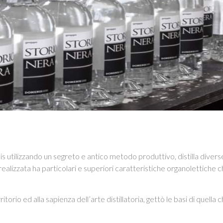
 utilizzando un segreto e antico metodo produttivo, distilla diver
alizzata ha particolari e superiori caratteristiche organolettiche che 
ritorio ed alla sapienza dell’arte distillatoria, gettò le basi di quella