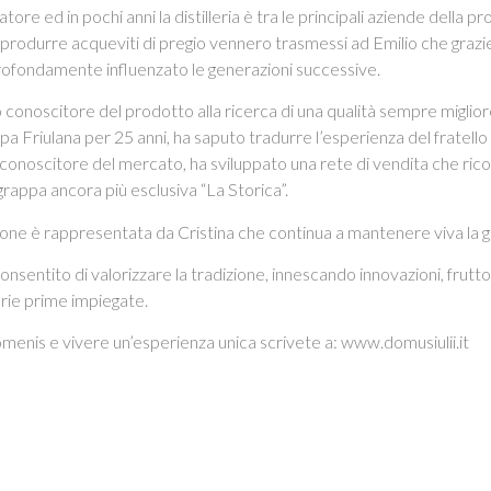
tore ed in pochi anni la distilleria è tra le principali aziende della pro
 produrre acqueviti di pregio vennero trasmessi ad Emilio che grazie 
 profondamente influenzato le generazioni successive.
ondo conoscitore del prodotto alla ricerca di una qualità sempre migli
a Friulana per 25 anni, ha saputo tradurre l’esperienza del fratello 
o conoscitore del mercato, ha sviluppato una rete di vendita che ricopr
grappa ancora più esclusiva “La Storica”.
one è rappresentata da Cristina che continua a mantenere viva la 
onsentito di valorizzare la tradizione, innescando innovazioni, frut
rie prime impiegate.
menis e vivere un’esperienza unica scrivete a: www.domusiulii.it