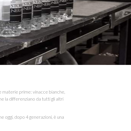
se materie prime: vinacce bianche,
la differenziano da tutti gli altri
 che oggi, dopo 4 generazioni, è una