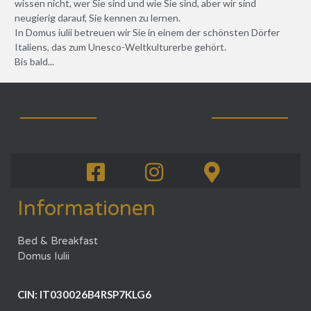
wissen nicht, wer Sie sind und wie Sie sind, aber wir sind
neugierig darauf, Sie kennen zu lernen.
In Domus iulii betreuen wir Sie in einem der schönsten Dörfer
Italiens, das zum Unesco-Weltkulturerbe gehört.
Bis bald...
Informationen
Bed & Breakfast
Domus Iulii
CIN: IT030026B4RSP7KLG6