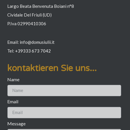
Largo Beata Benvenuta Boiani n°8
Cividale Del Friuli (UD)
P.Iva 02990410306
Email: info@domusiulii.it
Tel:
+39
333 673 7042
kontaktieren Sie uns...
Name
Email
Message