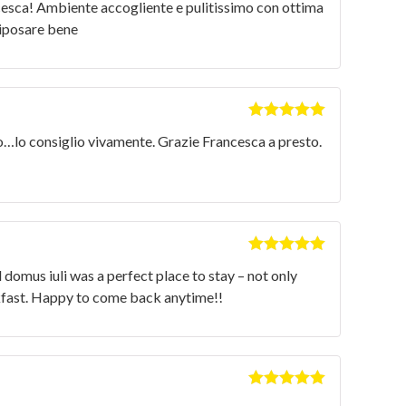
esca! Ambiente accogliente e pulitissimo con ottima
5
von 5
riposare bene
Bewertet mit
…lo consiglio vivamente. Grazie Francesca a presto.
5
von 5
Bewertet mit
d domus iuli was a perfect place to stay – not only
5
von 5
eakfast. Happy to come back anytime!!
Bewertet mit