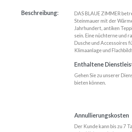
Beschreibung:
DAS BLAUE ZIMMER betrete
Steinmauer mit der Wärme
Jahrhundert, antiken Tep
sein. Eine nüchterne und 
Dusche und Accessoires fü
Klimaanlage und Flachbild
Enthaltene Dienstlei
Gehen Sie zu unserer Diens
bieten können.
Annullierungskosten
Der Kunde kann bis zu 7 T