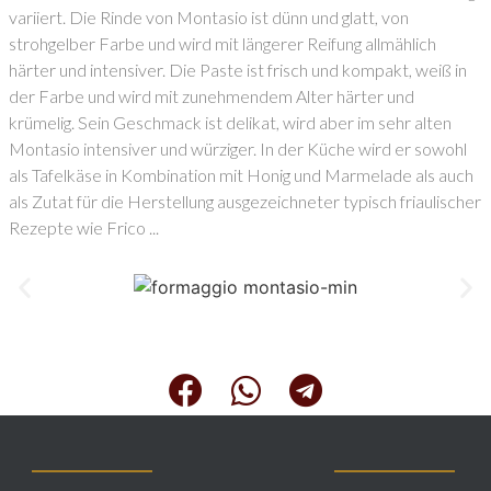
variiert. Die Rinde von Montasio ist dünn und glatt, von
strohgelber Farbe und wird mit längerer Reifung allmählich
härter und intensiver. Die Paste ist frisch und kompakt, weiß in
der Farbe und wird mit zunehmendem Alter härter und
krümelig. Sein Geschmack ist delikat, wird aber im sehr alten
Montasio intensiver und würziger. In der Küche wird er sowohl
als Tafelkäse in Kombination mit Honig und Marmelade als auch
als Zutat für die Herstellung ausgezeichneter typisch friaulischer
Rezepte wie Frico ...