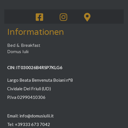
Informationen
Bed & Breakfast
Domus Iulii
CIN: IT030026B4RSP7KLG6
Largo Beata Benvenuta Boiani n°8
Cividale Del Friuli (UD)
P.Iva 02990410306
Email: info@domusiulii.it
Tel:
+39
333 673 7042