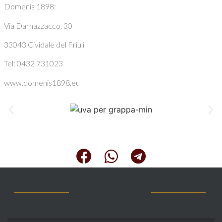
Domenis 1898:
Via Darnazzacco, 30
33043 Cividale del Friuli
Tel: 0432 731023
www.domenis1898.eu