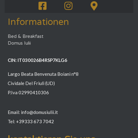
Informationen
Bed & Breakfast
Domus Iulii
CIN: IT030026B4RSP7KLG6
Largo Beata Benvenuta Boiani n°8
Cividale Del Friuli (UD)
P.Iva 02990410306
Email: info@domusiulii.it
Tel:
+39
333 673 7042