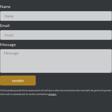
Name
Email
Message
senden
Utilizzando questo form acconsenti all’utilizzo e alla conservazione dei tuoi dati da parte di questo
sito web in accordo con la nostra normativa
privacy.