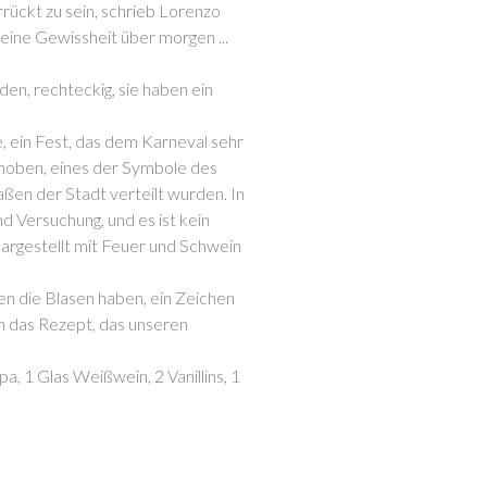
rrückt zu sein, schrieb Lorenzo
 keine Gewissheit über morgen ...
lden, rechteckig, sie haben ein
e, ein Fest, das dem Karneval sehr
ehoben, eines der Symbole des
raßen der Stadt verteilt wurden. In
d Versuchung, und es ist kein
 dargestellt mit Feuer und Schwein
ren die Blasen haben, ein Zeichen
en das Rezept, das unseren
pa, 1 Glas Weißwein, 2 Vanillins, 1