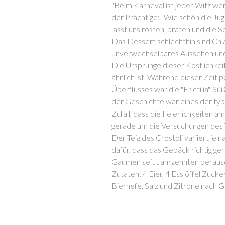
"Beim Karneval ist jeder Witz wert
der Prächtige: "Wie schön die Juge
lasst uns rösten, braten und die So
Das Dessert schlechthin sind Chiac
unverwechselbares Aussehen un
Die Ursprünge dieser Köstlichkeit
ähnlich ist. Während dieser Zeit
Überflusses war die "Frictilia", S
der Geschichte war eines der typ
Zufall, dass die Feierlichkeiten 
gerade um die Versuchungen des 
Der Teig des Crostoli variiert je
dafür, dass das Gebäck richtig g
Gaumen seit Jahrzehnten beraus
Zutaten: 4 Eier, 4 Esslöffel Zucke
Bierhefe, Salz und Zitrone nach 