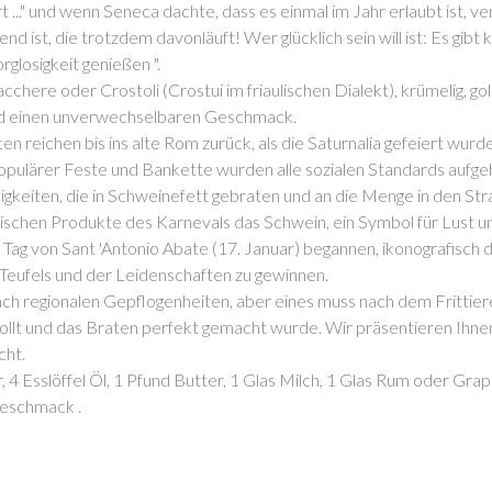
 ..." und wenn Seneca dachte, dass es einmal im Jahr erlaubt ist, ve
nd ist, die trotzdem davonläuft! Wer glücklich sein will ist: Es gibt
rglosigkeit genießen ".
chere oder Crostoli (Crostui im ​​friaulischen Dialekt), krümelig, go
d einen unverwechselbaren Geschmack.
en reichen bis ins alte Rom zurück, als die Saturnalia gefeiert wurd
 populärer Feste und Bankette wurden alle sozialen Standards aufg
üßigkeiten, die in Schweinefett gebraten und an die Menge in den St
ischen Produkte des Karnevals das Schwein, ein Symbol für Lust un
am Tag von Sant 'Antonio Abate (17. Januar) begannen, ikonografisch
Teufels und der Leidenschaften zu gewinnen.
 nach regionalen Gepflogenheiten, aber eines muss nach dem Frittie
erollt und das Braten perfekt gemacht wurde. Wir präsentieren Ihn
cht.
r, 4 Esslöffel Öl, 1 Pfund Butter, 1 Glas Milch, 1 Glas Rum oder Grap
Geschmack .