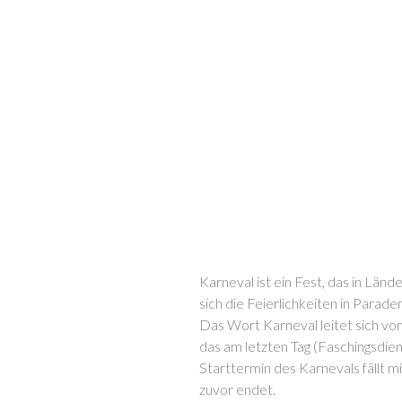
Karneval ist ein Fest, das in Länd
sich die Feierlichkeiten in Parad
Das Wort Karneval leitet sich v
das am letzten Tag (Faschingsdien
Starttermin des Karnevals fällt 
zuvor endet.