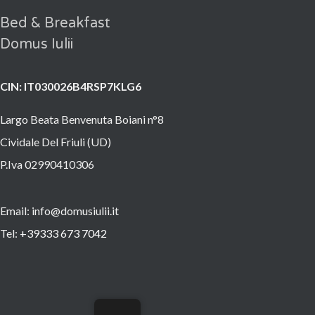
Bed & Breakfast
Domus Iulii
CIN: IT030026B4RSP7KLG6
Largo Beata Benvenuta Boiani n°8
Cividale Del Friuli (UD)
P.Iva 02990410306
Email: info@domusiulii.it
Tel:
+39
333 673 7042