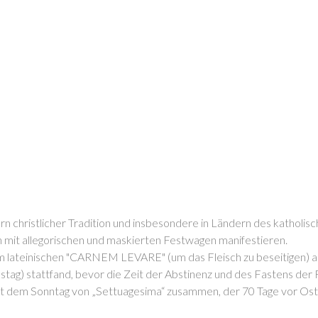
ern christlicher Tradition und insbesondere in Ländern des katholisc
en mit allegorischen und maskierten Festwagen manifestieren.
om lateinischen "CARNEM LEVARE" (um das Fleisch zu beseitigen) a
stag) stattfand, bevor die Zeit der Abstinenz und des Fastens der
mit dem Sonntag von „Settuagesima“ zusammen, der 70 Tage vor Ost