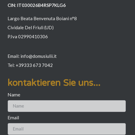
CIN: IT030026B4RSP7KLG6
Largo Beata Benvenuta Boiani n°8
Cividale Del Friuli (UD)
P.Iva 02990410306
Email: info@domusiulii.it
Tel:
+39
333 673 7042
kontaktieren Sie uns...
Name
Email