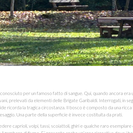
onosciuto per un famoso fatto di sangue. Qui, quando ancora era u
ani, prelevati da elementi delle Brigate Garibaldi. Interrogati, in seg
pide ricorda la tragica circostanza. Il bosco è composto da una ricc
saggio. Una parte della superficie è invece costituita da prati.
dere caprioli, volpi, tassi, scoiattoli, ghiri e qualche raro esemplare 
e il gambero di fiume. E’ presente anche un’area ricreativa dove i ba