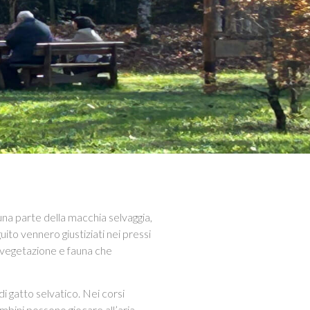
na parte della macchia selvaggia,
uito vennero giustiziati nei pressi
a vegetazione e fauna che
di gatto selvatico. Nei corsi
mbini possono giocare all’aria