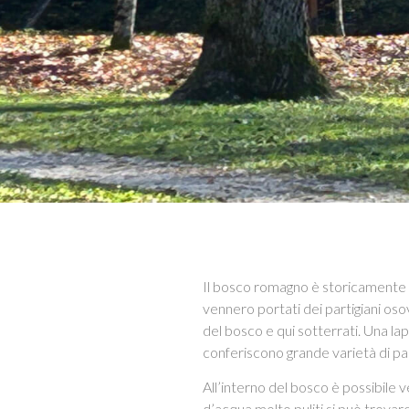
Il bosco romagno è storicamente c
vennero portati dei partigiani osov
del bosco e qui sotterrati. Una la
conferiscono grande varietà di pae
All’interno del bosco è possibile ve
d’acqua molto puliti si può trovar