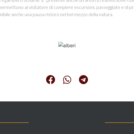
, permettono al visitatore di compiere escursioni, passeggiate e di p
onibile anche una pausa ristoro nel bel mezzo della natura.