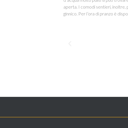
aperta. I comodi sentieri, inoltre
ginnico. Per l’ora di pranzo è disp