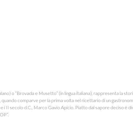
lano) o “Brovada e Musetto” (in lingua italiana), rappresenta la storia
a, quando comparve per la prima volta nel ricettario di un gastrono
.C. e i II secolo d.C., Marco Gavio Apicio. Piatto dal sapore deciso è
OP”.