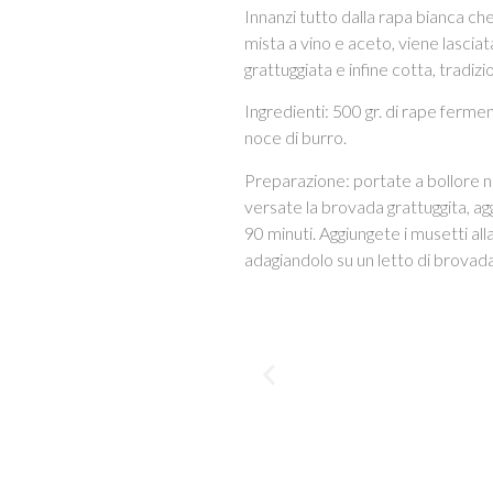
Innanzi tutto dalla rapa bianca ch
mista a vino e aceto, viene lascia
grattuggiata e infine cotta, tradi
Ingredienti: 500 gr. di rape fermen
noce di burro.
Preparazione: portate a bollore ne
versate la brovada grattuggita, aggi
90 minuti. Aggiungete i musetti all
adagiandolo su un letto di brovada