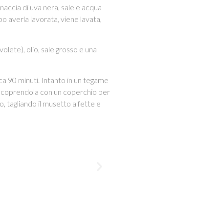
inaccia di uva nera, sale e acqua
o averla lavorata, viene lavata,
volete), olio, sale grosso e una
ca 90 minuti. Intanto in un tegame
cere, coprendola con un coperchio per
o, tagliando il musetto a fette e