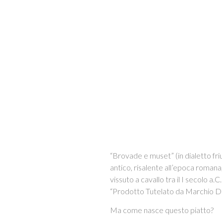
“Brovade e muset” (in dialetto friu
antico, risalente all’epoca roman
vissuto a cavallo tra il I secolo a
“Prodotto Tutelato da Marchio D
Ma come nasce questo piatto?