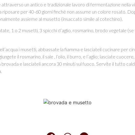
e attraverso un antico e tradizionale lavoro di fermentazione nella v
ta riposare per 40-60 giorni finché non assume un colore rosato. Dop
zionalmente assieme al musetto (insaccato simile al cotechino).
tate, 1 o 2 musetti, 3 spicchi d’aglio, rosmarino, brodo vegetale (se 
ll’acqua i musetti, abbassate la fiamma e lasciateli cucinare per cir
ungete il rosmarino, il sale , l’olio, il burro, e l’aglio; lasciate cuo
a brovada e lasciateli ancora 30 minuti sul fuoco. Servite il tutto cald
.